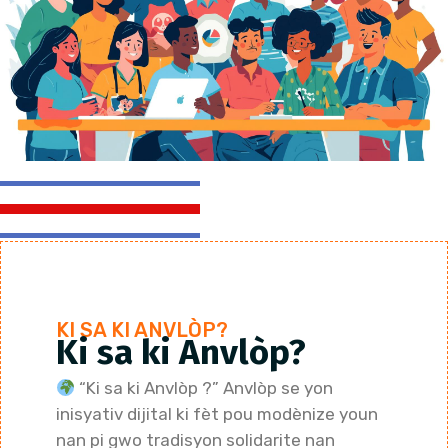
KI SA KI ANVLÒP?
Ki sa ki Anvlòp?
“Ki sa ki Anvlòp ?” Anvlòp se yon
inisyativ dijital ki fèt pou modènize youn
nan pi gwo tradisyon solidarite nan