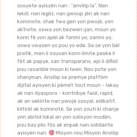
sosyete ayisyèn nan : “anvlòp la”. Nan
lekòl, nan legliz, nan gwoup jèn ak nan
kominote, chak fwa gen yon pwojè, yon
aktivite, oswa yon bezwen ijan, moun yo
konn fè yon apèl ak fanmi yo, zanmi yo,
oswa vwazen yo pou yo ede. Sa se yon bèl
pratik, men li souvan konn limite paske li
fèt ak papye, san transparans, epi li difisil
pou rasanble moun ki lwen. Nou pote yon
chanjman. Anvlòp se premye platfòm
dijital ayisyen ki pèmèt tout moun – lakay
ak nan dyaspora – kontribye fasil, rapid,
ak an sekirite nan pwojè sosyal, edikatif,
kiltirèl ak kominotè. Se yon zouti ki chanje
yon abitid lokal an yon solisyon modèn,
pou bay plis fòs ak enpak nan solidarite
ayisyèn nan.
Misyon nou Misyon Anvlòp