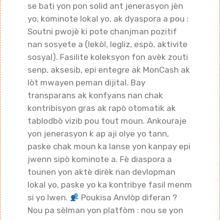
se bati yon pon solid ant jenerasyon jèn
yo, kominote lokal yo, ak dyaspora a pou :
Soutni pwojè ki pote chanjman pozitif
nan sosyete a (lekòl, legliz, espò, aktivite
sosyal). Fasilite koleksyon fon avèk zouti
senp, aksesib, epi entegre ak MonCash ak
lòt mwayen peman dijital. Bay
transparans ak konfyans nan chak
kontribisyon gras ak rapò otomatik ak
tablodbò vizib pou tout moun. Ankouraje
yon jenerasyon k ap aji olye yo tann,
paske chak moun ka lanse yon kanpay epi
jwenn sipò kominote a. Fè diaspora a
tounen yon aktè dirèk nan devlopman
lokal yo, paske yo ka kontribye fasil menm
si yo lwen.
Poukisa Anvlòp diferan ?
Nou pa sèlman yon platfòm : nou se yon