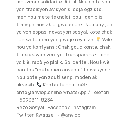
mouvman solidarite dijital. Nou chita sou
yon tradisyon ayisyen ki deja egziste,
men nou mete teknoloji pou l gen plis
transparans ak pi gwo enpak. Nou bay jèn
yo yon espas inovasyon sosyal, kote chak
lide ka tounen yon pwojè reyalize.
Valè
nou yo Konfyans : Chak goud konte, chak
tranzaksyon verifye. Transparans : Done
yo klè, rapò yo piblik. Solidarite : Nou kwè
nan fòs “mete men ansanm”. Inovasyon :
Nou pote yon zouti senp, modèn ak
aksesib.
Kontakte nou Imèl :
enfo@anvlop.online WhatsApp / Telefòn :
+5093811-8234
Rezo Sosyal : Facebook, Instagram,
Twitter, Kwaaze → @anvlop